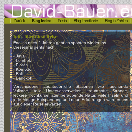
Zurück
Blog Index
Posts
Blog Landkarte
Blog in Zahlen
Infos über diese Reise:
Endlich nach 2 Jahren geht es spontan wieder los.
Diesesmal gehts nach:
- Java
- Lombok
- Flores
- Komodo
- Bali
- Bangkok
Verschiedene abenteuerliche Stationen wie fauchende
Vulkane, tolle Unterwasserwelten, traumhafte Strände,
leckere Kochkurse, atemberaubende Natur, viele Inseln und
jede Menge Entspannung und neue Erfahrungen werden uns
auf dieser Reise erwarten.