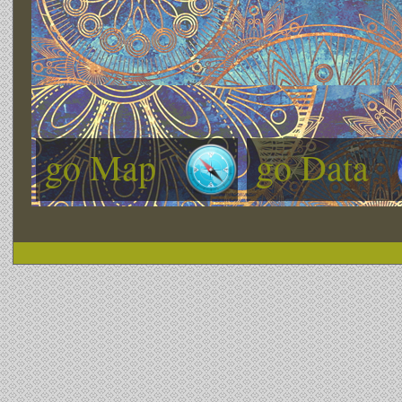
go Map
go Data