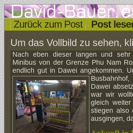
Zurück zum Post
Post lese
Um das Vollbild zu sehen, kli
Nach eben dieser langen und sehr 
Minibus von der Grenze Phu Nam Ron 
endlich gut in Dawei angekommen. U
Busbahnhof
Dawei absetz
war wir woll
gleich weite
stiegen also
ausgingen, da
Ankunft in