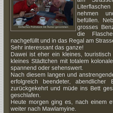
Literflaschen
nehmen und
befüllen. N
grosses Benz
Einfaches Frühstück mit Humor genommen
die Flasch
nachgefüllt und in das Regal am Strass
Sehr interessant das ganze!
Dawei ist eher ein kleines, touristis
kleines Städtchen mit totalem kolonalem
spannend oder sehenswert.
Nach diesem langen und anstrengende
erfolgreich beendeter, abendlicher
zurückgekehrt und müde ins Bett ge
geschlafen.
Heute morgen ging es, nach einem et
weiter nach Mawlamyine.