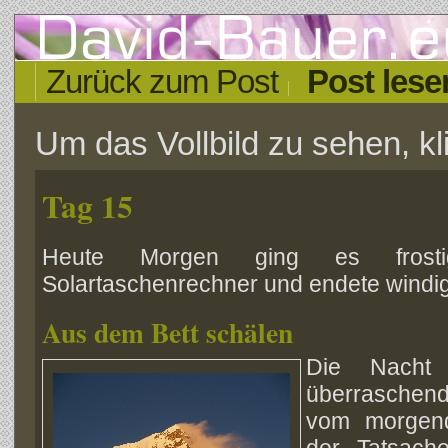
Zurück zum Post
Post lese
Um das Vollbild zu sehen, kli
Tag 15
Heute Morgen ging es frosti
Solartaschenrechner und endete windig 
Aus dem Bett schälen
Die
Nacht
überrasche
vom morgend
der Tatsach