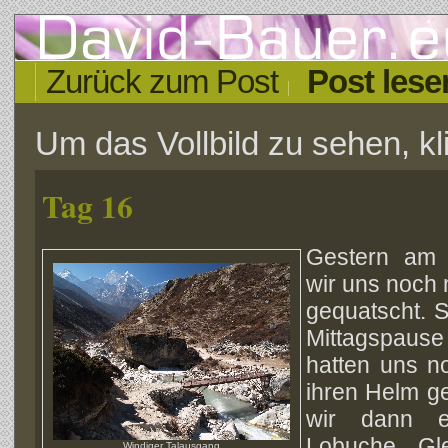
Zurück zum Post
Post lese
Um das Vollbild zu sehen, kli
Tag 16
Gestern am
wir uns noch m
gequatscht. S
Mittagspau
hatten uns no
ihren Helm g
wir dann e
Lobuche Gl
Windiger Talausgang