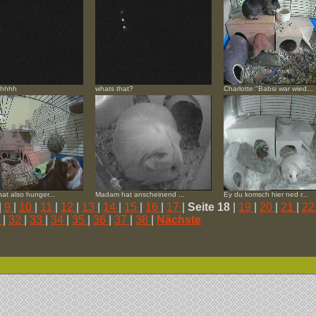
ahhhh
whats that?
Charlotte:"Babsi war wied...
at also hunger...
Madam hat anscheinend ...
Ey du komsch hier ned r...
|
9
|
10
|
11
|
12
|
13
|
14
|
15
|
16
|
17
|
Seite 18
|
19
|
20
|
21
|
2
1
|
32
|
33
|
34
|
35
|
36
|
37
|
38
|
Nächste