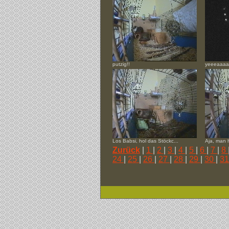
putzig!!
yeeeaaa
Los Babsi, hol das Stöckc...
Aja, man h
Zurück
|
1
|
2
|
3
|
4
|
5
|
6
|
7
|
8
24
|
25
|
26
|
27
|
28
|
29
|
30
|
3