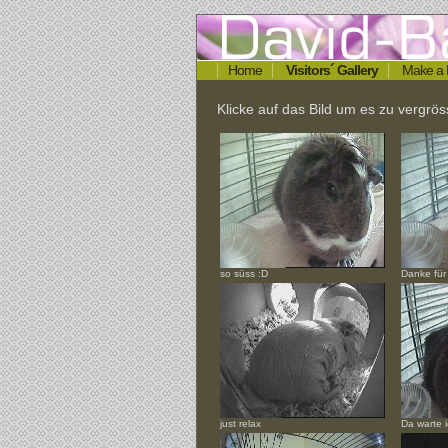
Home
Visitors´ Gallery
Make a 
Klicke auf das Bild um es zu vergr
so süss :D
Danke für 
just relax
Da warte i