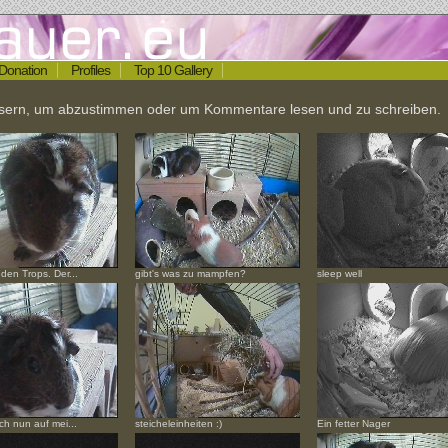
Donation
Profiles
Top 10 Gallery
össern, um abzustimmen oder um Kommentare lesen und zu schreiben.
den Trops. Der...
gibt's was zu mampfen?
sleep well
ch nun auf mei...
steicheleinheiten :)
Ein fetter Nager