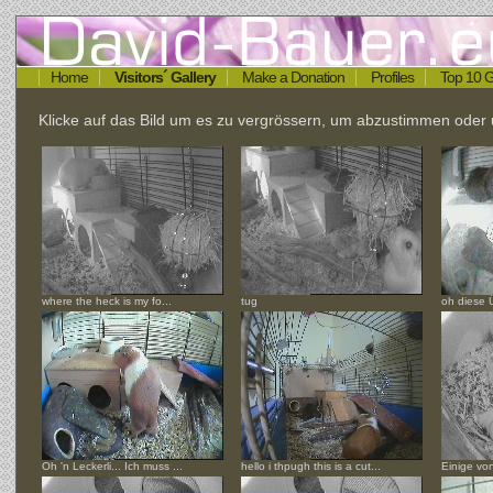
Home
Visitors´ Gallery
Make a Donation
Profiles
Top 10 G
Klicke auf das Bild um es zu vergrössern, um abzustimmen ode
where the heck is my fo...
tug
oh diese Ü
Oh 'n Leckerli... Ich muss ...
hello i thpugh this is a cut...
Einige vo