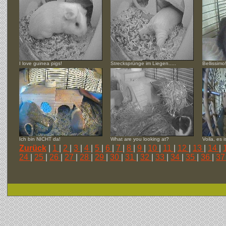
I love guinea pigs!
Strecksprünge im Liegen.....
Bellissimo
Ich bin NICHT da!
What are you looking at?
Voila, es i
Zurück
|
1
|
2
|
3
|
4
|
5
|
6
|
7
|
8
|
9
|
10
|
11
|
12
|
13
|
14
|
24
|
25
|
26
|
27
|
28
|
29
|
30
|
31
|
32
|
33
|
34
|
35
|
36
|
3