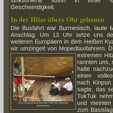
funktionierte sofort in einer 
Geschwindigkeit.
In der Hitze übers Ohr gehauen
Die Busfahrt war Burmesisch, laute 
Anschlag. Um 13 Uhr setze uns der
weiteren Europäern in dem Heißen Ky
wir umzingelt von Mopedtaxifahrern. Di
extremen Hit
rannten uns, 
hatte nachzu
einen vollk
nach Kinpun 
sagte, das s
TukTuk nehm
und meinten
Eine Kinderhand soll den Fels ins rutschen
bekommen
zum Basislag