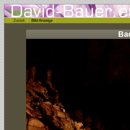
Zurück
Bild Anzeige
Ba