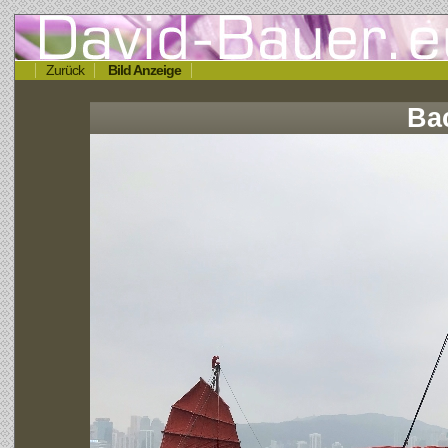
Zurück
Bild Anzeige
Ba