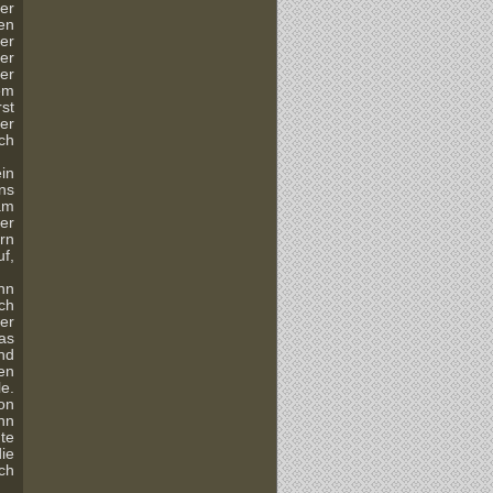
er
en
rer
ter
er
em
rst
er
ch
in
ns
am
er
rn
f,
nn
ch
er
as
nd
en
le.
on
ann
te
ie
ch