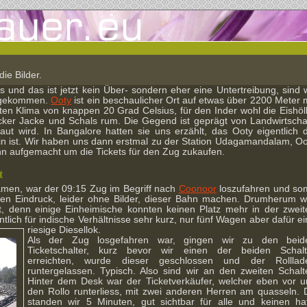
die Bilder.
und das ist jetzt kein Über- sondern eher eine Untertreibung, sind w
angekommen.
Ooty
ist ein beschaulicher Ort auf etwas über 2200 Meter 
en Klima von knappen 20 Grad Celsius, für den Inder wohl die Eishöll
icker Jacke und Schals rum. Die Gegend ist geprägt von Landwirtschaf
t wird. In Bangalore hatten sie uns erzählt, das Ooty eigentlich d
hin ist. Wir haben uns dann erstmal zu der Station Udagamandalam, Oo
 Bahn aufgemacht um die Tickets für den Zug zukaufen.
t
kamen, war der 09:15 Zug im Begriff nach
Coonoor
loszufahren und som
zen Eindruck, leider ohne Bilder, dieser Bahn machen. Drumherum w
, denn einige Einheimische konnten keinen Platz mehr in der zweit
tlich für indische Verhältnisse sehr kurz, nur fünf Wagen aber dafür e
riesige Diesellok.
Als der Zug losgefahren war, gingen wir zu den beid
Ticketschalter, kurz bevor wir einen der beiden Schalt
erreichten, wurde dieser geschlossen und der Rolllad
runtergelassen. Typisch. Also sind wir an den zweiten Schalte
Hinter dem Desk war der Ticketverkäufer, welcher eben vor u
den Rollo runterliess, mit zwei anderen Herren am quasseln. 
standen wir 5 Minuten, gut sichtbar für alle und keinen hat