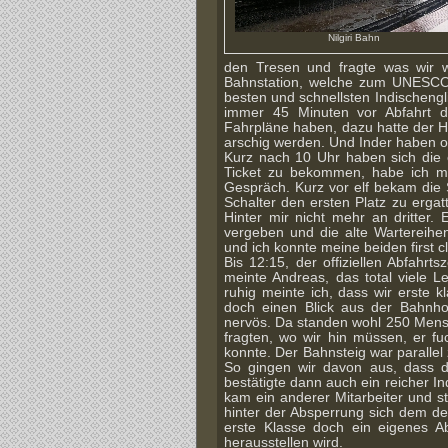
Nilgiri Bahn
den Tresen und fragte was wir w
Bahnstation, welche zum UNESCO W
besten und schnellsten Indischengli
immer 45 Minuten vor Abfahrt d
Fahrpläne haben, dazu hatte der He
arschig werden. Und Inder haben of
Kurz nach 10 Uhr haben sich die 
Ticket zu bekommen, habe ich mi
Gespräch. Kurz vor elf bekam die
Schalter den ersten Platz zu ergat
Hinter mir nicht mehr an dritter
vergeben und die alte Wartereihen
und ich konnte meine beiden first c
Bis 12:15, der offiziellen Abfahrt
meinte Andreas, das total viele 
ruhig meinte ich, dass wir erste k
doch einen Blick aus der Bahnhof
nervös. Da standen wohl 250 Mensc
fragten, wo wir hin müssen, er f
konnte. Der Bahnsteig war parallel 
So gingen wir davon aus, dass di
bestätigte dann auch ein reicher Ind
kam ein anderer Mitarbeiter und s
hinter der Absperrung sich dem den
erste Klasse doch ein eigenes A
herausstellen wird.