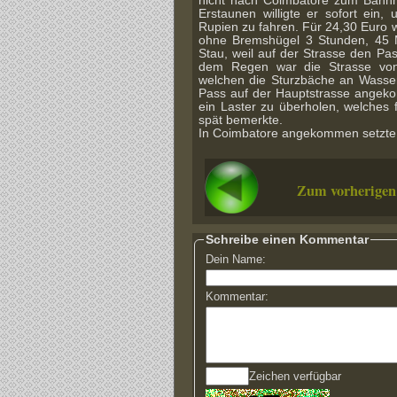
nicht nach Coimbatore zum Bahnh
Erstaunen willigte er sofort ein,
Rupien zu fahren. Für 24,30 Euro w
ohne Bremshügel 3 Stunden, 45 
Stau, weil auf der Strasse den Pas
dem Regen war die Strasse vo
welchen die Sturzbäche an Wasser
Pass auf der Hauptstrasse angeko
ein Laster zu überholen, welches
spät bemerkte.
In Coimbatore angekommen setzte 
Zum vorherigen
Schreibe einen Kommentar
Dein Name:
Kommentar:
Zeichen verfügbar