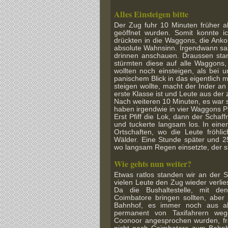
Alles Einsteigen bitte
Der Zug fuhr 10 Minuten früher a
geöffnet wurden. Somit konnte i
drückten in die Waggons, die Anko
absolute Wahnsinn. Irgendwann sas
drinnen anschauen. Draussen stan
stürmten diese auf alle Waggons,
wollten noch einsteigen, als bei 
panischem Blick in das eigentlich m
steigen wollte, macht der Inder an
erste Klasse ist und Leute aus der 
Nach weiteren 10 Minuten, es war 
haben irgendwie in vier Waggons P
Erst Pfiff die Lok, dann der Schaf
und tuckerte langsam los. In ein
Ortschaften, wo die Leute fröhli
Wälder. Eine Stunde später und 2
wo langsam Regen einsetzte, der si
Wie gehts nun weiter?
Etwas ratlos standen wir an der 
vielen Leute den Zug wieder verli
Da die Bushaltestelle, mit d
Coimbatore bringen sollten, abe
Bahnhof, es immer noch aus al
permanent von Taxifahrern wege
Coonoor angesprochen wurden, fr