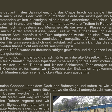
ls geplant in den Bahnhof ein, und das Chaos brach los als die Tür
ch auch keine Bilder vom Zug machen. Leute die einsteigen wollt
mmenden wollten aussteigen. Alles drückte, lamentierte und schrie. D
sen wir in unserem Abteil und konnten das weitere Treiben in Ruhe v
den noch mindestens 200 Menschen. Als die zweiten Klasse voll wa
 auch die der ersten Klasse. Jede Türe wurde aufgerissen und Leu
unserem Abteil ebenfalls die Türe aufgerissen wurde und eine Frau m
it 8 Personen schon volle, zumindest für europäische Verhältnisse, Abt
 der Tür unmissverständlich und lautstark auf Englisch klar, das dies 
zweiten Klasse nicht erwünscht seien!!!!! Uppsi.
schon 12:25, wurde es draussen ruhiger geworden und die ganzen Leu
latz gefunden.
fner und nochmal die Lok, danach hüllte sich die alte Diesellok in Qu
em für Schmalspurbahnen typischen Schaukeln ging die Fahrt vorbei 
ch winkten, durch Tunnels und kleinen Schluchten, Teeplantagen u
5 Kilometer weiter, waren wir in Coonoor der Endstadion angekomme
ch Minuten später in einen dicken Platzregen ausdehnte.
Station Coonoor unter dem Dach des Bahnsteigs und sahen zu wie d
essen, mir war immer noch rätselhaft
wo die überall untergebracht ware
en Bussen welche uns nach
r 500 Meter weit weg war vom
len Rohren regnete und wir
n Sightseeingrundfahrten in
agte Andreas einen, ob er uns