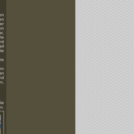
en
en
er
on
r,
te
it
eil
die
te
alm
an
nd
n,
ie
n.