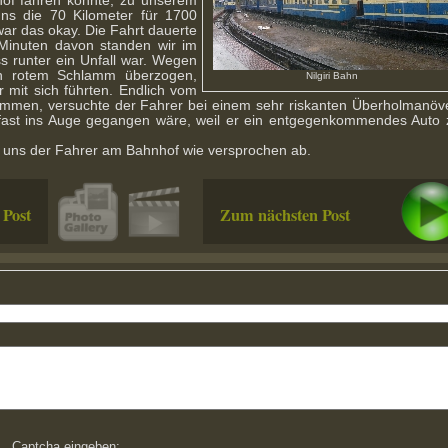
of fahren könnte, zu unserem
 uns die 70 Kilometer für 1700
ar das okay. Die Fahrt dauerte
Minuten davon standen wir im
s runter ein Unfall war. Wegen
n rotem Schlamm überzogen,
Nilgiri Bahn
 mit sich führten. Endlich vom
mmen, versuchte der Fahrer bei einem sehr riskanten Überholmanöve
 fast ins Auge gegangen wäre, weil er ein entgegenkommendes Auto 
uns der Fahrer am Bahnhof wie versprochen ab.
 Post
Zum nächsten Post
Captcha eingeben: