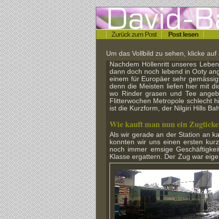
Zurück zum Post
Post lesen
Um das Vollbild zu sehen, klicke auf 
Nachdem Höllenritt unseres Lebens 
dann doch noch lebend in Ooty 
einem für Europäer sehr gemässigt
denn die Meisten liefen hier mit d
wo Rinder grasen und Tee angebau
Flitterwochen Metropole schlecht 
ist die Kurzform, der Nilgiri Hills
Wie kauft man nun ein Zugticke
Als wir gerade an der Station an 
konnten wir uns einen ersten kur
noch immer emsige Geschäftigkeit
Klasse ergattern. Der Zug war eigen