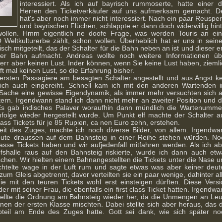
interessiert. Als ich auf bayrisch rummoserte, hatte einer d
Herren den Ticketverkäufer auf uns aufmerksam gemacht. D
hat's aber noch immer nicht interessiert. Nach ein paar Reuspe
und bayrischen Flüchen, schlappte er dann doch widerwillig hin
ollen. Hmm eigentlich ne doofe Frage, was werden Touris an ein
eltkulturerbe zählt, schon wollen. Überheblich hat er uns in sein
sch mitgeteilt, das der Schalter für die Bahn neben an ist und dieser e
er Bahn aufmacht. Andreas wollte noch weitere Informationen üb
rr aber keinen Lust. Inder können, wenn Sie keine Lust haben, ziemli
t mal keinen Lust, so die Erfahrung bisher.
ersten Passagiere am besagten Schalter angestellt und aus Angst ke
ch auch eingereiht. Schnell kam ich mit den anderen Wartenden i
 Sache eine gewisse Eigendynamik, als immer mehr versuchten sich 
tern. Irgendwann stand ich dann nicht mehr an zweiter Position und d
. Es gab indisches Palaver woraufhin dann mündlich die Wartenumme
folge wieder hergestellt wurde. Um Punkt elf machte der Schalter au
lass Tickets für je 85 Rupien, ca nen Euro zehn, erstehen.
szeit des Zuges, machte ich noch diverse Bilder, von allem. Irgendwa
Leute draussen auf dem Bahnsteig in einer Reihe stehen würden. No
lasse Tickets haben und wir aufjedenfall mitfahren werden. Als ich ab
shalle raus auf den Bahnsteig riskierte, wurde ich dann auch etw
hen. Wir hielten einem Bahnangestellten die Tickets unter die Nase u
uchtelte wage in der Luft rum und sagte etwas was aber keiner deut
zum Gleis abgetrennt, davor verteilten sie ein paar wenige, dahinter al
e mit den teuren Tickets wohl erst einsteigen dürften. Diese Versi
er mit seiner Frau, die ebenfalls ein first class Ticket hatten. Irgendw
tellte die Ordnung am Bahnsteig wieder her, da die Unmengen an Leu
en der ersten Klasse mischten. Dabei stellte sich aber heraus, das d
bteil am Ende des Zuges hatte. Gott sei dank, wie sich später no