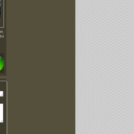
r,
zu