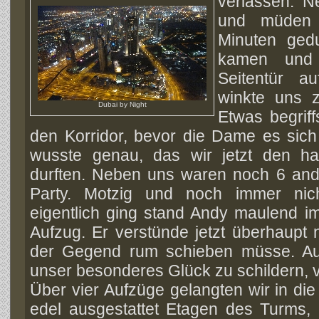
verlassen.
N
und müden 
Minuten ged
kamen und 
Seitentür au
winkte uns z
Dubai by Night
Etwas begriff
den Korridor, bevor die Dame es sich
wusste genau, das wir jetzt den ha
durften. Neben uns waren noch 6 and
Party. Motzig und noch immer nic
eigentlich ging stand Andy maulend 
Aufzug. Er verstünde jetzt überhaupt n
der Gegend rum schieben müsse. Auf
unser besonderes Glück zu schildern, v
Über vier Aufzüge gelangten wir in di
edel ausgestattet Etagen des Turms, 