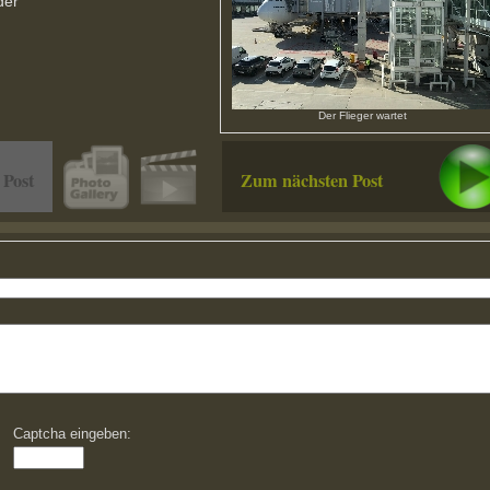
der
Der Flieger wartet
 Post
Zum nächsten Post
Captcha eingeben: