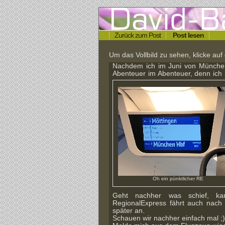
Zurück zum Post
Post lesen
Um das Vollbild zu sehen, klicke auf 
Nachdem ich im Juni von München
Abenteuer im Abenteuer, denn ic
Oh ein pünktlicher RE
Geht nachher was schief, kan
RegionalExpress fährt auch na
später an.
Schauen wir nachher einfach mal ;)