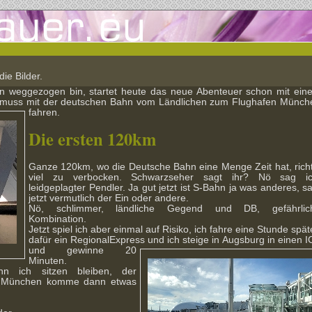
die Bilder.
 weggezogen bin, startet heute das neue Abenteuer schon mit ein
h muss mit der deutschen Bahn vom Ländlichen zum Flughafen Münch
fahren.
Die ersten 120km
Ganze 120km, wo die Deutsche Bahn eine Menge Zeit hat, richt
viel zu verbocken. Schwarzseher sagt ihr? Nö sag ic
leidgeplagter Pendler. Ja gut jetzt ist S-Bahn ja was anderes, s
jetzt vermutlich der Ein oder andere.
Nö, schlimmer, ländliche Gegend und DB, gefährlic
Kombination.
Jetzt spiel ich aber einmal auf Risiko, ich fahre eine Stunde spät
dafür ein RegionalExpress und ich steige in
Augsburg in einen I
und gewinne 20
Minuten.
n ich sitzen bleiben, der
ch München komme dann etwas