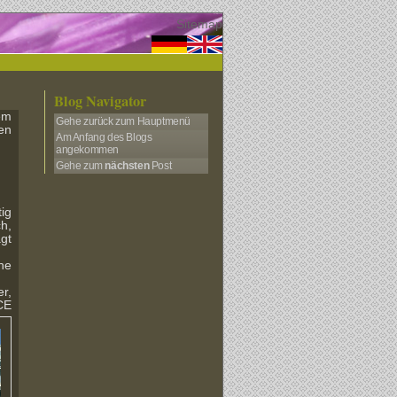
David-Bauer.eu
Sitemap
Blog Navigator
em
Gehe zurück zum Hauptmenü
en
Am Anfang des Blogs
angekommen
Gehe zum
nächsten
Post
ig
h,
agt
he
er,
CE