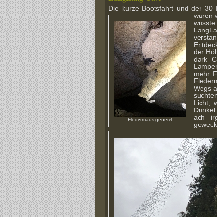
Die kurze Bootsfahrt und der 3
waren w
wusste
LangLa
versta
Entdec
der Höh
dark C
Lampen
mehr F
Flede
Wegs a
suchte
Licht,
Dunkel 
ach ir
Fledermaus genervt
geweck