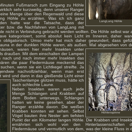
0 Minuten Fußmarsch zum Eingang zu Höhle
irklich sehr kurzweilig,
denn unserer Ranger
 eine Menge über den Regenwald und diese
ng Höhle zu erzählen. Was ich ich ganz
LangLang Höhle
nden hatte war die Tatsache, dass der
ker bzw. die Nachfahren von LangLang mit
le nicht in Verbindung gebracht werden wollten. Die Höhle selbst war 
ave kategorisiert, somit absolut kein Licht im Inneren, daher war
 obligatorisch. Umso mehr hat mich daher gewundert, dass gefüh
auna in der dunklen Höhle waren, als außen. Mal abgesehen von d
rmäusen,
waren hier mehr Insekten unter
ls draußen. Mit dem einschalten der Lampen
n nach und nach immer mehr Insekten das
 wären die paar Fledermäuse meckernd das
suchen, wenn sie ein Lichtkegel streifte. Ja
gendwie nachvollziehbar, wenn man erst
t wird und dann in das
gleißende Licht einer
Taschenlampe glotzen muss, hätte ich
auch schlechte Laune.
Neben Insekten waren auch jede
Menge Schlangen und Krabben auf
dem Boden unterwegs, Schlangen
hatten wir keine gesehen, aber der
Ranger erzählte davon. Die weißen
Krabben konnten wir sehen. Selbst
Höhlenspinne
Vögel bauten ihre Nester am tiefsten
Punkt der ein Kilometer langen Höhle. Die Krabben und Insekt
ernährten sich wohl von den Hinterlassenschaften d
Fledermäuse und vermutlich von dem, was der kleine Fluss in d