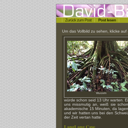
Zurück zum Post
Post lesen
Um das Vollbild zu sehen, klicke auf 
Wurzeln
würde schon seid 13 Uhr warten. E
uns missmutig an, weiß sie schon
akademische 15 Minuten, da lagen 
und wir hatten uns bei den Schweiz
der Zeit vertan hatte.
LangLang Cave