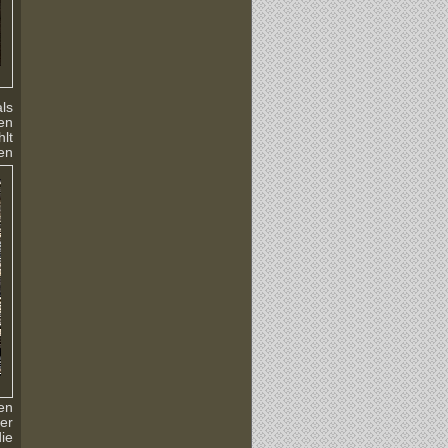
als
en
lt
en
en
er
ie