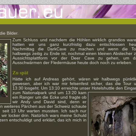
die Bilder.
Zum Schluss
und nachdem die Höhlen wirklich grandios ware
hatten wir uns ganz kurzfristig dazu entschlossen heu
Nachmittag die DarkCave zu machen und wenn die To
halbwegs zeitig zu Ende ist, nochmal einen kleinen Abstecher z
Aussichtsplattform vor der Deer Cave zu gehen, um d
Ausschwärmen der Fledermäuse heute doch noch zu erleben.
Zu spät
Hätte ich auf Andreas gehört, wären wir halbwegs pünktli
gewesen, aber ich war mir felsenfest sicher, das die Tour 
13:30 losgeht. Um 13:10 erreichte unser Hotelshuttle den Einga
zum Nationalpark und um 13:20
kam
ein Ranger um die Ecke und fragte ob
wir Andy und David sind, denn er
in weiteres Pärchen aus der Schweiz schaute
 seit 13 Uhr warten mussten. Ich sach nur
wir locker drin. Natürlich wars meine Schuld
ern entschuldigt und erklärt, das ich mich in