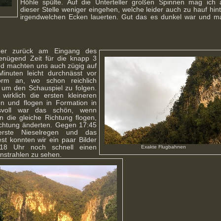
Höhle spülte. Auf die Unterteller großen Spinnen mag ich 
dieser Stelle weniger eingehen, welche leider auch zu hauf hin
irgendwelchen Ecken lauerten. Gut das es dunkel war und m
der zurück am Eingang des
enügend Zeit für die knapp 3
und machten uns auch zügig auf
uten leicht durchnässt vor
form an, wo schon reichlich
 um den Schauspiel zu folgen.
rklich die ersten kleineren
n und flogen in Formation in
ksvoll war das schön, wenn
 die gleiche Richtung flogen,
Richtung änderten. Gegen 17:45
rste Nieselregen und das
 konnten wir ein paar Bilder
8 Uhr noch schnell einen
Exakte Flugbahnen
nstrahlen zu sehen.