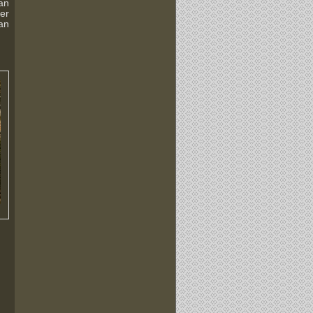
an
ter
an